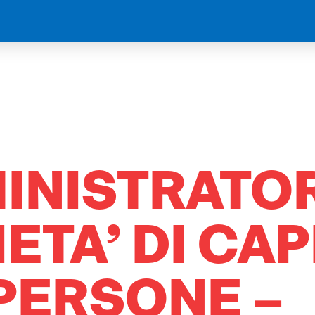
INISTRATOR
ETA’ DI CAP
 PERSONE –