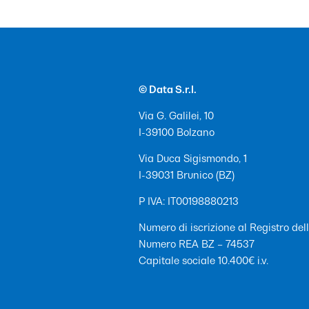
© Data S.r.l.
Via G. Galilei, 10
I-39100 Bolzano
Via Duca Sigismondo, 1
I-39031 Brunico (BZ)
P IVA: IT00198880213
Numero di iscrizione al Registro de
Numero REA BZ – 74537
Capitale sociale 10.400€ i.v.