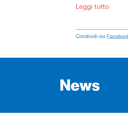
Leggi tutto
Condividi via
Faceboo
News